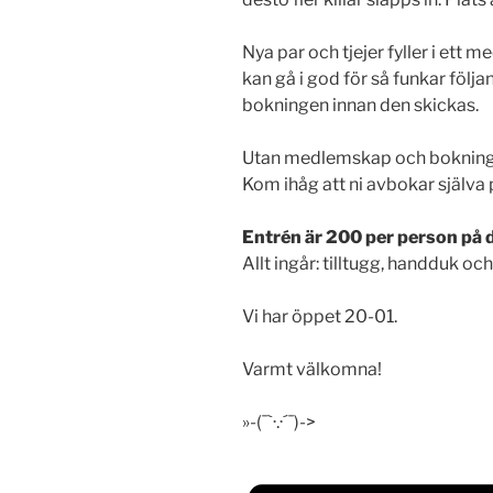
Nya par och tjejer fyller i ett
kan gå i god för så funkar följa
bokningen innan den skickas.
Utan medlemskap och bokning slä
Kom ihåg att ni avbokar själva 
Entrén är 200 per person på 
Allt ingår: tilltugg, handduk oc
Vi har öppet 20-01.
Varmt välkomna!
»-(¯`·.·´¯)->