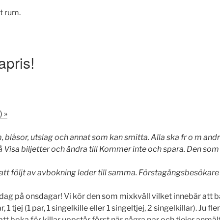
t rum.
pris!
:)
»
blåsor, utslag och annat som kan smitta. Alla ska fr o m andr
å Visa biljetter och ändra till Kommer inte och spara. Den s
tt följt av avbokning leder till samma. Förstagångsbesökare me
ördag på onsdagar! Vi kör den som mixkväll vilket innebär att 
1 tjej (1 par, 1 singelkille eller 1 singeltjej, 2 singelkillar). Ju f
s att boka för killar uppstår först när några par och tjejer anmält