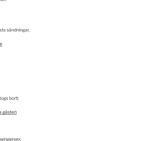
sts sändningar,
re
togs bort)
a gäster)
swingersex