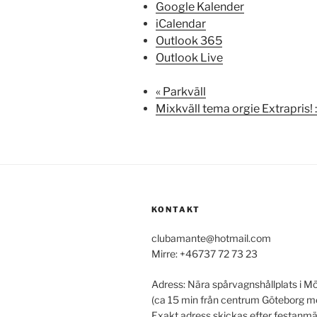
Google Kalender
iCalendar
Outlook 365
Outlook Live
«
Parkväll
Mixkväll tema orgie Extrapris! 
KONTAKT
clubamante@hotmail.com
Mirre: +46737 72 73 23
Adress: Nära spårvagnshållplats i Mö
(ca 15 min från centrum Göteborg 
Exakt adress skickas efter festanmä