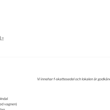
:)
»
Vi innehar f-skattesedel och lokalen är godkä
lndal
med vagnen)
lan