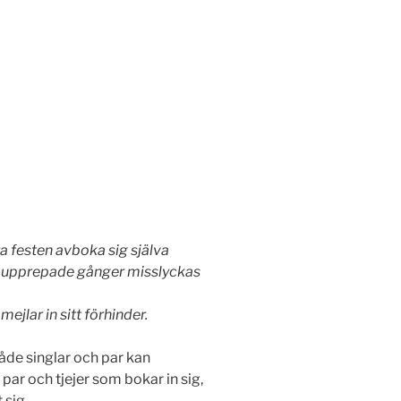
a festen avboka sig själva
om upprepade gånger misslyckas
jlar in sitt förhinder.
både singlar och par kan
ler par och tjejer som bokar in sig,
 sig.