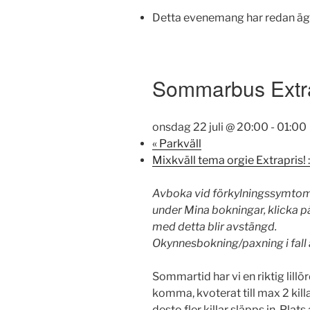
Detta evenemang har redan äg
Sommarbus Extra
onsdag 22 juli @ 20:00
-
01:00
«
Parkväll
Mixkväll tema orgie Extrapris! 
Avboka vid förkylningssymtom, 
under Mina bokningar, klicka p
med detta blir avstängd.
Okynnesbokning/paxning i fall a
Sommartid har vi en riktig lill
komma, kvoterat till max 2 killar, 
desto fler killar släpps in. Plat