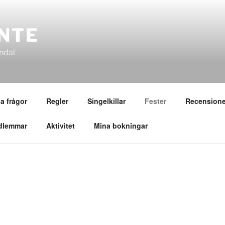
NTE
ndal
a frågor
Regler
Singelkillar
Fester
Recensione
dlemmar
Aktivitet
Mina bokningar