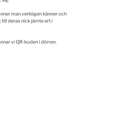
 vänner man verkligen känner och
ill deras nick jämte ert i
annar vi QR-koden i dörren.