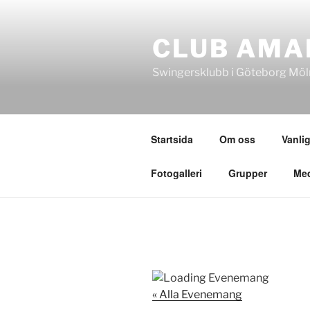
Hoppa
till
CLUB AMA
innehåll
Swingersklubb i Göteborg Möl
Startsida
Om oss
Vanlig
Fotogalleri
Grupper
Me
« Alla Evenemang