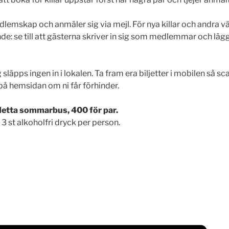
 medlemskap och anmäler sig via mejl. För nya killar och andra
nde: se till att gästerna skriver in sig som medlemmar och lägg t
pps ingen in i lokalen. Ta fram era biljetter i mobilen så sc
på hemsidan om ni får förhinder.
detta sommarbus, 400 för par.
h 3 st alkoholfri dryck per person.