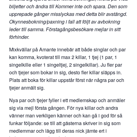
biljetter och ändra till Kommer inte och spara. Den som
upprepade gånger misslyckas med detta blir avstängd.
Okynnesbokning/paxning i fall att följt av avbokning
leder till samma. Förstagångsbesökare mejlar in sitt
förhinder.
Mixkvällar på Amante innebär att både singlar och par
kan komma, kvoterat till max 2 killar, 1 tjej (1 par, 1
singelkille eller 1 singeltjej, 2 singelkillar). Ju fler par
och tjejer som bokar in sig, desto fler killar släpps in.
Plats att boka för killar uppstår först när några par och
tjejer anmält sig.
Nya par och tjejer fyller i ett medlemskap och anmäler
sig via mejl första gången. För nya killar och andra
vänner man verkligen känner och kan gå i god för så
funkar följande: se till att gästerna skriver in sig som
medlemmar och lägg till deras nick jämte ert i