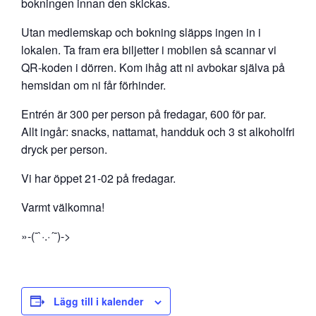
bokningen innan den skickas.
Utan medlemskap och bokning släpps ingen in i
lokalen. Ta fram era biljetter i mobilen så scannar vi
QR-koden i dörren. Kom ihåg att ni avbokar själva på
hemsidan om ni får förhinder.
Entrén är 300 per person på fredagar, 600 för par.
Allt ingår: snacks, nattamat, handduk och 3 st alkoholfri
dryck per person.
Vi har öppet 21-02 på fredagar.
Varmt välkomna!
»-(¯`·.·´¯)->
Lägg till i kalender