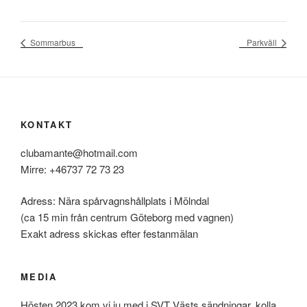
Sommarbus
Parkväll
KONTAKT
clubamante@hotmail.com
Mirre: +46737 72 73 23
Adress: Nära spårvagnshållplats i Mölndal
(ca 15 min från centrum Göteborg med vagnen)
Exakt adress skickas efter festanmälan
MEDIA
Hösten 2023 kom vi ju med i SVT Västs sändningar, kolla