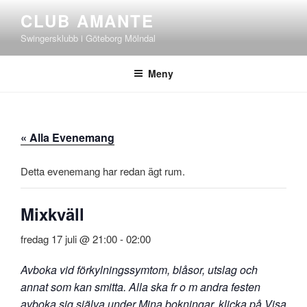
Hoppa
CLUB AMANTE
till
Swingersklubb i Göteborg Mölndal
innehåll
Meny
« Alla Evenemang
Detta evenemang har redan ägt rum.
Mixkväll
fredag 17 juli @ 21:00
-
02:00
Avboka vid förkylningssymtom, blåsor, utslag och
annat som kan smitta. Alla ska fr o m andra festen
avboka sig själva under Mina bokningar, klicka på Visa